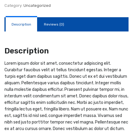
14
Category:
Uncategorized
kW
quantity
Description
Reviews (0)
Description
Lorem ipsum dolor sit amet, consectetur adipiscing elit.
Curabitur faucibus velit at tellus tincidunt egestas. Integer a
turpis eget diam dapibus sagittis. Donec ut ex et dui vestibulum
aliquam. Pellentesque varius dapibus tincidunt. Integer mollis
nulla molestie dapibus efficitur. Praesent pulvinar tempor mi, in
interdum velit condimentum sit amet. Donec dapibus dolor risus,
efficitur sagittis enim sollicitudin nec. Morbi ac justo imperdiet,
fringilla lectus eget, fringilla libero. Nam ut posuere ex. Nam nunc
est, sagittis id nisl sed, congue imperdiet massa. Vivamus sed
nibh sed justo porttitor tempor nec vel magna. Pellentesque nec
ex at arcu cursus ornare. Donec vestibulum ac dolor ut dictum.