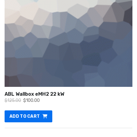
ABL Wallbox eMH2 22 kW
Original
Current
$
125.00
$
100.00
price
price
was:
is:
ADD TO CART
$125.00.
$100.00.