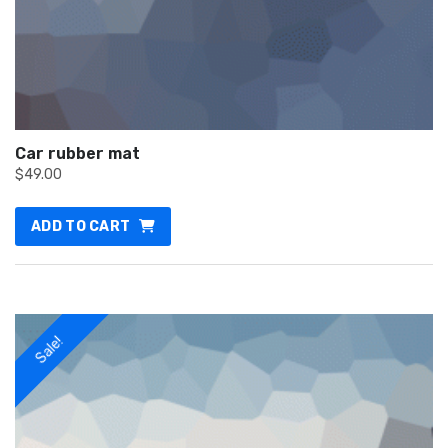
Car rubber mat
$
49.00
ADD TO CART
Sale!